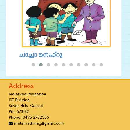
ചാച്ചാ നെഹ്‌റു
ഡെയ
Address
Malarvadi Magazine
IST Building
Silver Hills, Calicut
Pin: 673012
Phone: 0495 2732555

malarvadimag@gmail.com