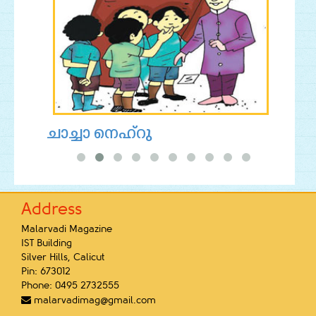
ചാച്ചാ നെഹ്‌റു
ഡെയ
Address
Malarvadi Magazine
IST Building
Silver Hills, Calicut
Pin: 673012
Phone: 0495 2732555

malarvadimag@gmail.com